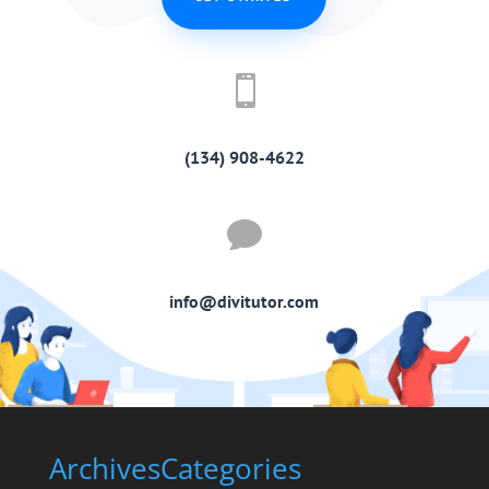

(134) 908-4622

info@divitutor.com
Archives
Categories